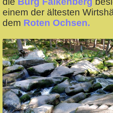
die
Burg Falkenberg
besi
einem der ältesten Wirtsh
dem
Roten Ochsen.